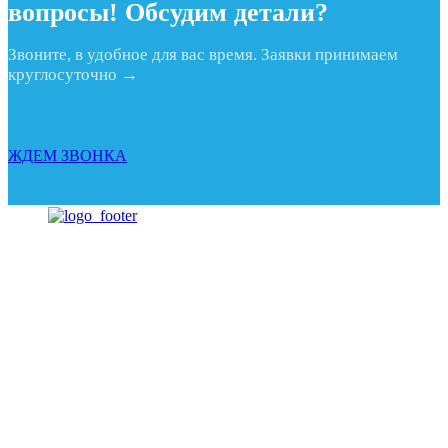
вопросы! Обсудим детали?
Звоните, в удобное для вас время. Заявки принимаем
круглосуточно →
ЖДЕМ ЗВОНКА
КАТАЛОГ
О НАС
КОМПЛЕКТЫ
ПРЕМУЩЕСТВА
ВИДЕО
КОНТАКТЫ
КОНФИДЕНЦИАЛЬНОСТЬ
© 2023 «
МОЙ САМ
» — Продажа оборудования для автомоек
Предложение не является публичной офертой