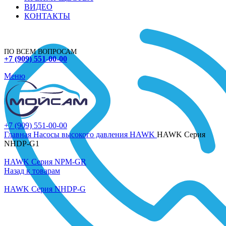
ВИДЕО
КОНТАКТЫ
ПО ВСЕМ ВОПРОСАМ
+7 (909) 551-00-00
Меню
+7 (909) 551-00-00
Главная
Насосы высокого давления
HAWK
HAWK Серия
NHDP-G1
HAWK Серия NPM-GR
Назад к товарам
HAWK Серия NHDP-G
Нажмите, чтобы увеличить