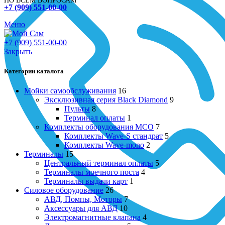
ПО ВСЕМ ВОПРОСАМ
+7 (909) 551-00-00
Меню
+7 (909) 551-00-00
Закрыть
Категории каталога
Мойки самообслуживания
16
Эксклюзивная серия Black Diamond
9
Пульты
8
Терминал оплаты
1
Комплекты оборудования МСО
7
Комплекты Wave-S стандрат
5
Комплекты Wave-mono
2
Терминалы
15
Центральный терминал оплаты
5
Терминалы моечного поста
4
Терминалы выдачи карт
1
Силовое оборудование
26
АВД, Помпы, Моторы
7
Аксессуары для АВД
10
Электромагнитные клапана
4