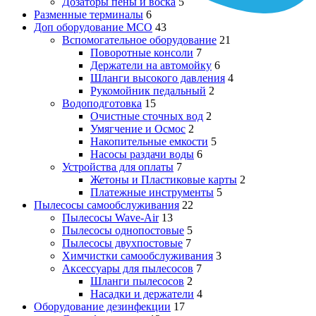
Дозаторы пены и воска
5
Разменные терминалы
6
Доп оборудование МСО
43
Вспомогательное оборудование
21
Поворотные консоли
7
Держатели на автомойку
6
Шланги высокого давления
4
Рукомойник педальный
2
Водоподготовка
15
Очистные сточных вод
2
Умягчение и Осмос
2
Накопительные емкости
5
Насосы раздачи воды
6
Устройства для оплаты
7
Жетоны и Пластиковые карты
2
Платежные инструменты
5
Пылесосы самообслуживания
22
Пылесосы Wave-Air
13
Пылесосы однопостовые
5
Пылесосы двухпостовые
7
Химчистки самообслуживания
3
Аксессуары для пылесосов
7
Шланги пылесосов
2
Насадки и держатели
4
Оборудование дезинфекции
17