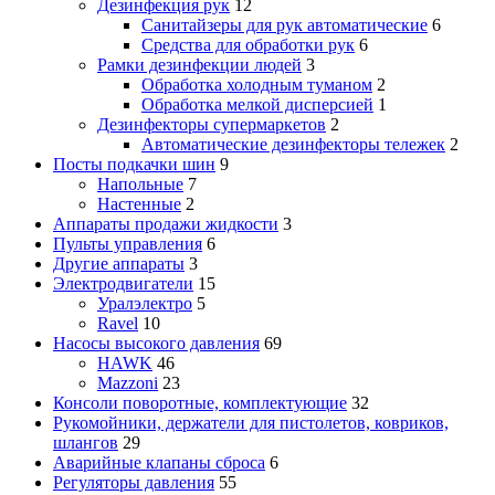
Дезинфекция рук
12
Санитайзеры для рук автоматические
6
Средства для обработки рук
6
Рамки дезинфекции людей
3
Обработка холодным туманом
2
Обработка мелкой дисперсией
1
Дезинфекторы супермаркетов
2
Автоматические дезинфекторы тележек
2
Посты подкачки шин
9
Напольные
7
Настенные
2
Аппараты продажи жидкости
3
Пульты управления
6
Другие аппараты
3
Электродвигатели
15
Уралэлектро
5
Ravel
10
Насосы высокого давления
69
HAWK
46
Mazzoni
23
Консоли поворотные, комплектующие
32
Рукомойники, держатели для пистолетов, ковриков,
шлангов
29
Аварийные клапаны сброса
6
Регуляторы давления
55